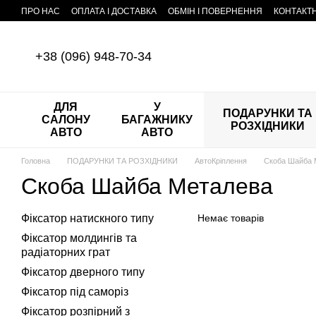
Перейти до основного контенту
ПРО НАС
ОПЛАТА І ДОСТАВКА
ОБМІН І ПОВЕРНЕННЯ
КОНТАКТ
+38 (096) 948-70-34
ДЛЯ
У
ПОДАРУНКИ ТА
САЛОНУ
БАГАЖНИКУ
РОЗХІДНИКИ
АВТО
АВТО
Головна
ПОДАРУНКИ ТА РОЗХІДНИКИ
АвтоКріплення
Скоба Шайба 
Скоба Шайба Металева
Фіксатор натискного типу
Немає товарів
Фіксатор молдингів та
радіаторних грат
Фіксатор дверного типу
Фіксатор під саморіз
Фіксатор розпірний з