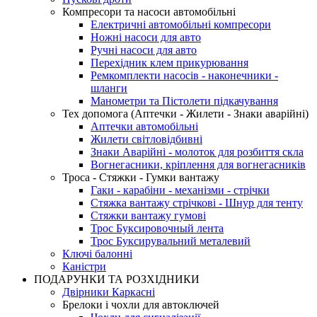
Компресори та насоси автомобільні
Електричні автомобільні компресори
Ножні насоси для авто
Ручні насоси для авто
Перехідник клем прикурювання
Ремкомплекти насосів - наконечники -
шланги
Манометри та Пістолети підкачування
Тех допомога (Аптечки - Жилети - Знаки аварійні)
Аптечки автомобільні
Жилети світловідбивні
Знаки Аварійні - молоток для розбиття скла
Вогнегасники, кріплення для вогнегасників
Троса - Стяжки - Гумки вантажу
Гаки - карабіни - механізми - стрічки
Стяжка вантажу стрічкові - Шнур для тенту
Стяжки вантажу гумові
Трос Буксировочный лента
Трос Буксирувальний металевий
Ключі балонні
Каністри
ПОДАРУНКИ ТА РОЗХІДНИКИ
Двірники Каркасні
Брелоки і чохли для автоключей