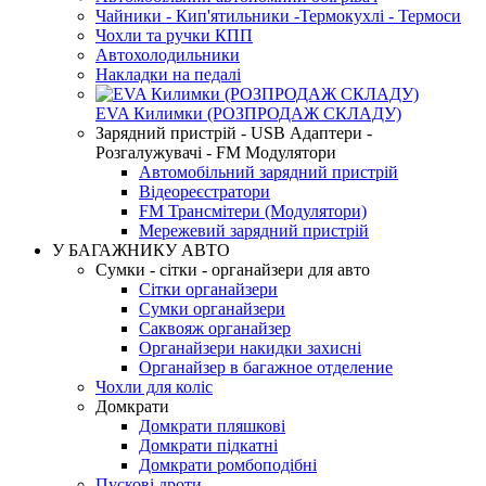
Чайники - Кип'ятильники -Термокухлі - Термоси
Чохли та ручки КПП
Автохолодильники
Накладки на педалі
EVA Килимки (РОЗПРОДАЖ СКЛАДУ)
Зарядний пристрій - USB Адаптери -
Розгалужувачі - FM Модулятори
Автомобільний зарядний пристрій
Відеореєстратори
FM Трансмітери (Модулятори)
Мережевий зарядний пристрій
У БАГАЖНИКУ АВТО
Сумки - сітки - органайзери для авто
Сітки органайзери
Сумки органайзери
Саквояж органайзер
Органайзери накидки захисні
Органайзер в багажное отделение
Чохли для коліс
Домкрати
Домкрати пляшкові
Домкрати підкатні
Домкрати ромбоподібні
Пускові дроти