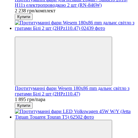
H11з електропроводкою 2 шт (RN-846W)
2 238 грн/комплект
Купити
Новинка
Протитуманні фари Wesem 180х86 mm дальнє світло з
гратами Білі 2 шт (2НРz110.47)
1 895 грн/пара
Купити