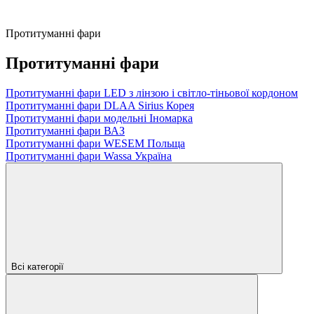
Протитуманні фари
Протитуманні фари
Протитуманні фари LED з лінзою і світло-тіньової кордоном
Протитуманні фари DLAA Sirius Корея
Протитуманні фари модельні Іномарка
Протитуманні фари ВАЗ
Протитуманні фари WESEM Польща
Протитуманні фари Wassa Україна
Всі категорії