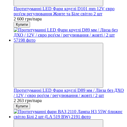
Протитуманні LED Фари круглі D101 mm 12V євро
роз'єм регулювання Жовте та Біле світло 2 шт
2 600 грн/пара
Купити
Протитуманні LED Фари круглі D89 мм / Лінза без ДХО
/ 12V / євро роз'єм / регулювання / жовті / 2 шт
2 263 грн/пара
Купити