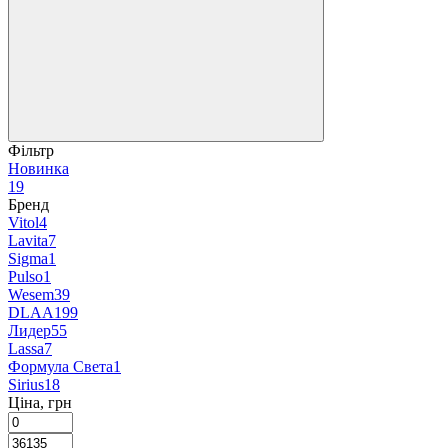
Фільтр
Новинка
19
Бренд
Vitol
4
Lavita
7
Sigma
1
Pulso
1
Wesem
39
DLAA
199
Лидер
55
Lassa
7
Формула Света
1
Sirius
18
Ціна, грн