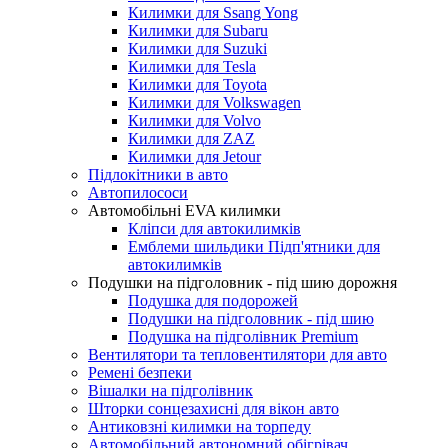
Килимки для Ssang Yong
Килимки для Subaru
Килимки для Suzuki
Килимки для Tesla
Килимки для Toyota
Килимки для Volkswagen
Килимки для Volvo
Килимки для ZAZ
Килимки для Jetour
Підлокітники в авто
Автопилососи
Автомобільні EVA килимки
Кліпси для автокилимків
Емблеми шильдики Підп'ятники для
автокилимків
Подушки на підголовник - під шию дорожня
Подушка для подорожей
Подушки на підголовник - під шию
Подушка на підголівник Premium
Вентилятори та тепловентилятори для авто
Ремені безпеки
Вішалки на підголівник
Шторки сонцезахисні для вікон авто
Антиковзні килимки на торпеду
Автомобільний автономний обігрівач