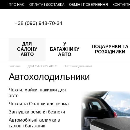
Перейти до основного контенту
ПРО НАС
ОПЛАТА І ДОСТАВКА
ОБМІН І ПОВЕРНЕННЯ
КОНТАКТ
+38 (096) 948-70-34
ДЛЯ
У
ПОДАРУНКИ ТА
САЛОНУ
БАГАЖНИКУ
РОЗХІДНИКИ
АВТО
АВТО
Головна
ДЛЯ САЛОНУ АВТО
Автохолодильники
Автохолодильники
Чохли, майки, накидки для
авто
Чохли та Оплітки для керма
Заглушки ременя безпеки
Автомобільні килимки в
салон і багажник