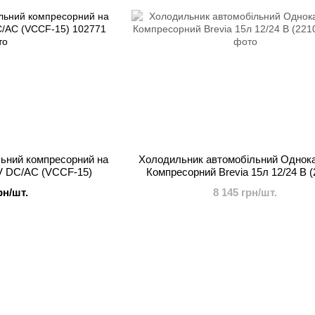
ьний компресорний на
Холодильник автомобільний Однок
0V DC/AC (VCCF-15)
Компресорний Brevia 15л 12/24 В (
рн/шт.
8 145 грн/шт.