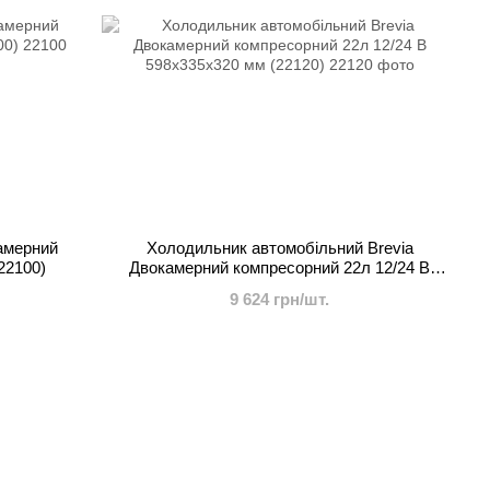
амерний
Холодильник автомобільний Brevia
22100)
Двокамерний компресорний 22л 12/24 В
598x335x320 мм (22120)
9 624 грн/шт.