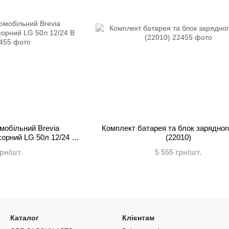
мобільний Brevia
Комплект батарея та блок зарядного
орний LG 50л 12/24 В
(22010)
55)
грн/шт.
5 555 грн/шт.
Каталог
Клієнтам