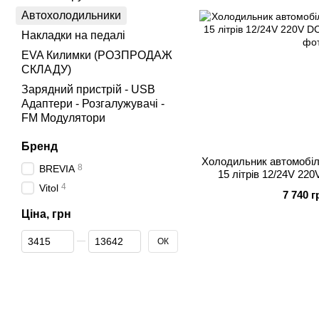
Автохолодильники
Накладки на педалі
EVA Килимки (РОЗПРОДАЖ
СКЛАДУ)
Зарядний пристрій - USB
Адаптери - Розгалужувачі -
FM Модулятори
Бренд
Холодильник автомобіл
8
BREVIA
15 літрів 12/24V 22
4
Vitol
7 740 г
Ціна, грн
Від Ціна, грн
До Ціна, грн
ОК