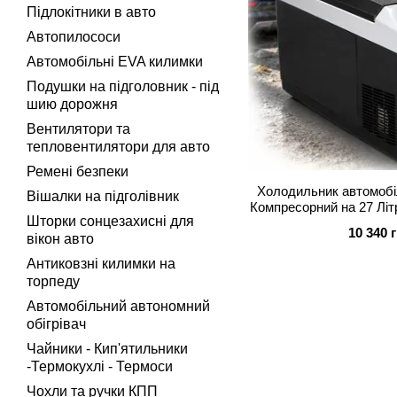
Підлокітники в авто
Автопилососи
Автомобільні EVA килимки
Подушки на підголовник - під
шию дорожня
Вентилятори та
тепловентилятори для авто
Ремені безпеки
Холодильник автомоб
Вішалки на підголівник
Компресорний на 27 Літ
Шторки сонцезахисні для
(VCCF
10 340 
вікон авто
Антиковзні килимки на
торпеду
Автомобільний автономний
обігрівач
Чайники - Кип'ятильники
-Термокухлі - Термоси
Чохли та ручки КПП