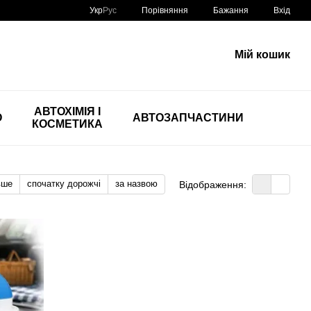
Порівняння
Укр
Рус
Бажання
Вхід
Мій кошик
АВТОХІМІЯ І
О
АВТОЗАПЧАСТИНИ
КОСМЕТИКА
вше
спочатку дорожчі
за назвою
Відображення: