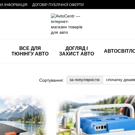
НА ІНФОРМАЦІЯ
ДОГОВІР ПУБЛІЧНОЇ ОФЕРТИ
ВСЕ ДЛЯ
ДОГЛЯД І
АВТОСВІТЛ
ТЮНІНГУ АВТО
ЗАХИСТ АВТО
за популярністю
спочатку деше
Сортування: