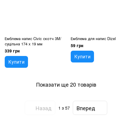
Емблема напис Civic скотч 3M/
Емблема для напис Dizel
суцільна 174 x 19 мм
59 грн
339 грн
Купити
Купити
Показати ще 20 товарів
Назад
Вперед
1
з 57