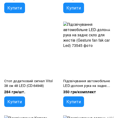
(Прикурювач Присоски)
Купити
Купити
Стоп додатковий сигнал Vitol
Підсвічування автомобільне
38 см 48 LED (CD-64948)
LED-долоня рука на заднє
скло для жестів (Gesture fan
284 грн/шт.
350 грн/комплект
fak car Led)
Купити
Купити