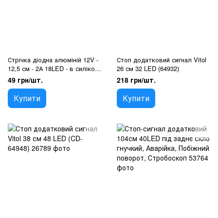
Стрічка діодна алюміній 12V -
Стоп додатковий сигнал Vitol
12,5 см - 2А 18LED - в силіконі
26 см 32 LED (64932)
ефект суцільної стрічки Біле
49 грн/шт.
218 грн/шт.
світло (4014)
Купити
Купити