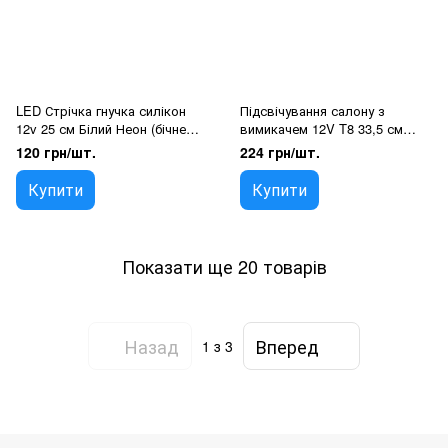
LED Стрічка гнучка силікон
Підсвічування салону з
12v 25 см Білий Неон (бічне
вимикачем 12V T8 33,5 см
свічення 12 мм 6 мм)
подвійне Біле світло 1 шт
120 грн/шт.
224 грн/шт.
(3099)
Купити
Купити
Показати ще 20 товарів
Назад
Вперед
1
з 3