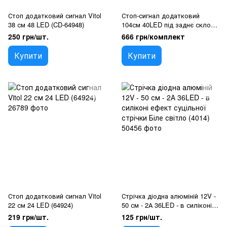
Стоп додатковий сигнал Vitol
Стоп-сигнал додатковий
38 см 48 LED (CD-64948)
104см 40LED під заднє скло
гнучкий, Аварійка, Побіжний
250 грн/шт.
666 грн/комплект
поворот, Стробоскоп
Купити
Купити
Стоп додатковий сигнал Vitol
Стрічка діодна алюміній 12V -
22 см 24 LED (64924)
50 см - 2А 36LED - в силіконі
ефект суцільної стрічки Біле
219 грн/шт.
125 грн/шт.
світло (4014)