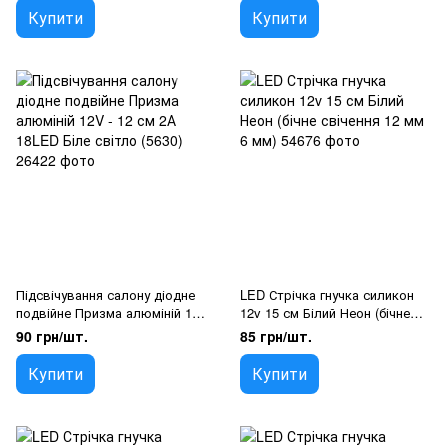
Купити
Купити
Підсвічування салону діодне
LED Стрічка гнучка силикон
подвійне Призма алюміній 12V
12v 15 см Білий Неон (бічне
- 12 см 2А 18LED Біле світло
свічення 12 мм 6 мм)
90 грн/шт.
85 грн/шт.
(5630)
Купити
Купити