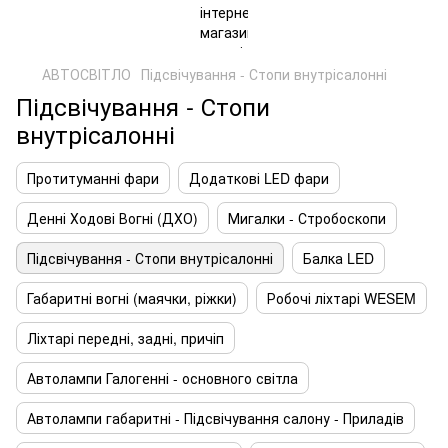
АВТОСВІТЛО
Підсвічування - Стопи внутрісалонні
Підсвічування - Стопи
внутрісалонні
Протитуманні фари
Додаткові LЕD фари
Денні Ходові Вогні (ДХО)
Мигалки - Стробоскопи
Підсвічування - Стопи внутрісалонні
Балка LED
Габаритні вогні (маячки, ріжки)
Робочі ліхтарі WESEM
Ліхтарі передні, задні, причіп
Автолампи Галогенні - основного світла
Автолампи габаритні - Підсвічування салону - Приладів