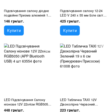
Підсвічування салону діодне
Підсвічування салону 12-24
подвійне Призма алюміній 12V
LED V 240 x 55 мм Біле світло
- 25 см 2А 36LED Біле світло
(ST-106W)
146 грн/шт.
425 грн/шт.
(5630)
Купити
Купити
LED Підсвічування Салону
LED Табличка TAXI 12V
ніонове 12V 22x4см RGB5050
Двоколірна Червоний
(APP Bluetooth USB) 4 шт
Зелений 19 x 6 см
448 грн/шт.
223 грн/шт.