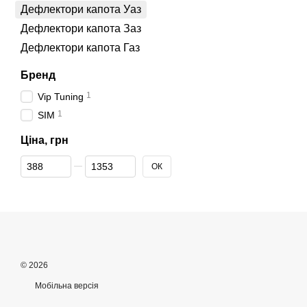
Дефлектори капота Уаз
Дефлектори капота Заз
Дефлектори капота Газ
Бренд
1
Vip Tuning
1
SIM
Ціна, грн
Від Ціна, грн
До Ціна, грн
ОК
© 2026
Мобільна версія