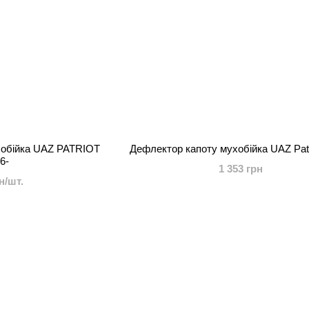
хобійка UAZ PATRIOT
Дефлектор капоту мухобійка UAZ Patr
6-
1 353 грн
н/шт.