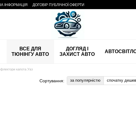
НА ІНФОРМАЦІЯ
ДОГОВІР ПУБЛІЧНОЇ ОФЕРТИ
ВСЕ ДЛЯ
ДОГЛЯД І
АВТОСВІТЛ
ТЮНІНГУ АВТО
ЗАХИСТ АВТО
флектори капота Уаз
за популярністю
спочатку деше
Сортування: