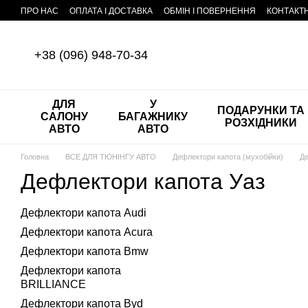
Перейти до основного контенту
ПРО НАС
ОПЛАТА І ДОСТАВКА
ОБМІН І ПОВЕРНЕННЯ
КОНТАКТ
+38 (096) 948-70-34
ДЛЯ
У
ПОДАРУНКИ ТА
САЛОНУ
БАГАЖНИКУ
РОЗХІДНИКИ
АВТО
АВТО
Головна
ВСЕ ДЛЯ ТЮНІНГУ АВТО
Дефлектори капота (мухобійки)
Де
Дефлектори капота Уаз
Дефлектори капота Audi
Дефлектори капота Acura
Дефлектори капота Bmw
Дефлектори капота
BRILLIANCE
Дефлектори капота Byd