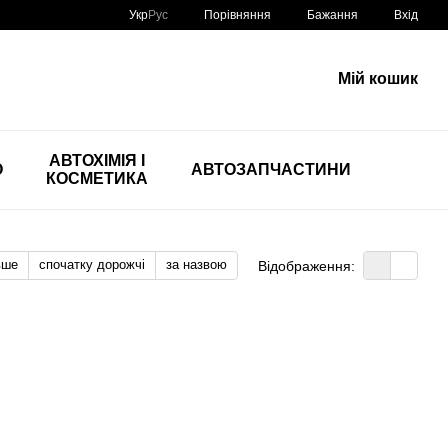
Порівняння
Укр
Рус
Бажання
Вхід
Мій кошик
АВТОХІМІЯ І
О
АВТОЗАПЧАСТИНИ
КОСМЕТИКА
вше
спочатку дорожчі
за назвою
Відображення: