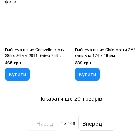
Емблема напис Caravelle скотч
Емблема напис Civic скотч 3M/
285 x 26 мм 2011- (wiwo 7E9
суцільна 174 x 19 мм
853 687)
465 грн
339 грн
Купити
Купити
Показати ще 20 товарів
Назад
Вперед
1
з 108