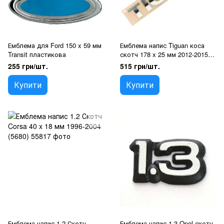
Емблема для Ford 150 x 59 мм
Емблема напис Tiguan коса
Transit пластикова
скотч 178 x 25 мм 2012-2015
(wiwo 5HO 853 687B 739)
255 грн/шт.
515 грн/шт.
Купити
Купити
Емблема напис 1.2 Скотч
Емблема напис 1.3 Opel скотч