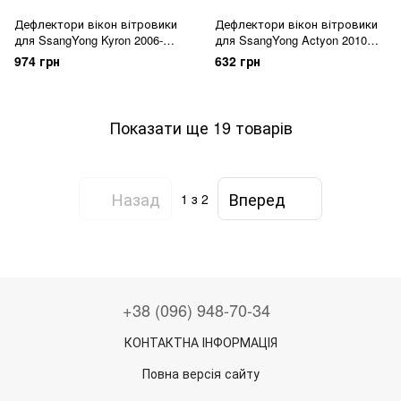
Дефлектори вікон вітровики
Дефлектори вікон вітровики
для SsangYong Kyron 2006-
для SsangYong Actyon 2010
2011
EuroStandard
974 грн
632 грн
Показати ще 19 товарів
Назад
Вперед
1
з 2
+38 (096) 948-70-34
КОНТАКТНА ІНФОРМАЦІЯ
Повна версія сайту