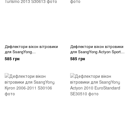
Дефлектори вікон вітровики
Дефлектори вікон вітровики
для SsangYong
для SsangYong Actyon Sports
Stavic/Rodius/Turismo/Korondo
2008
585 грн
585 грн
Turismo 2013