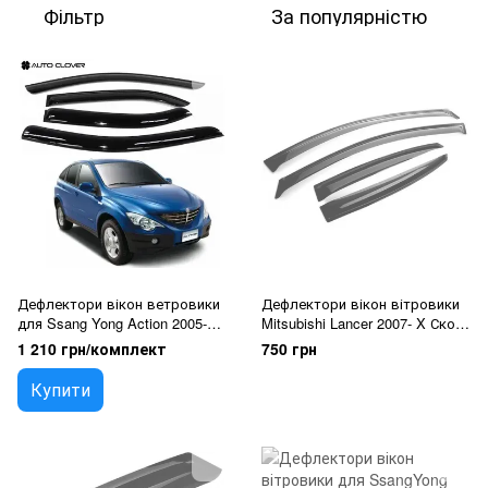
Фільтр
За популярністю
Дефлектори вікон ветровики
Дефлектори вікон вітровики
для Ssang Yong Action 2005-
Mitsubishi Lancer 2007- X Скотч
2009 4 шт (Auto Clover)
3M Anv-Air
1 210 грн/комплект
750 грн
Купити