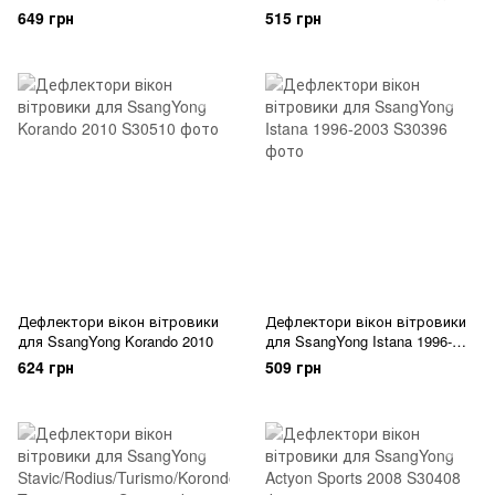
Anv Air
С11 Скотч 3M Anv Air
649 грн
515 грн
Дефлектори вікон вітровики
Дефлектори вікон вітровики
для SsangYong Korando 2010
для SsangYong Istana 1996-
2003
624 грн
509 грн