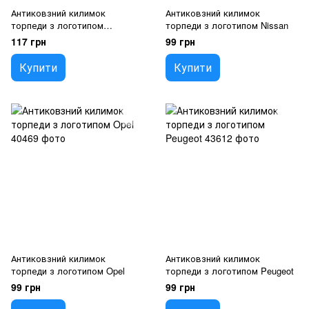
Антиковзний килимок
Антиковзний килимок
торпеди з логотипом
торпеди з логотипом Nissan
Mercedes
117 грн
99 грн
Купити
Купити
Антиковзний килимок
Антиковзний килимок
торпеди з логотипом Opel
торпеди з логотипом Peugeot
99 грн
99 грн