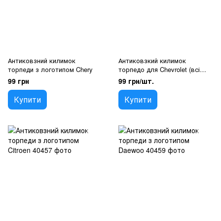
Антиковзний килимок
Антиковзкий килимок
торпеди з логотипом Chery
торпедо для Chevrolet (всі
моделі 1990-2026) силікон
99 грн
99 грн/шт.
чорний
Купити
Купити