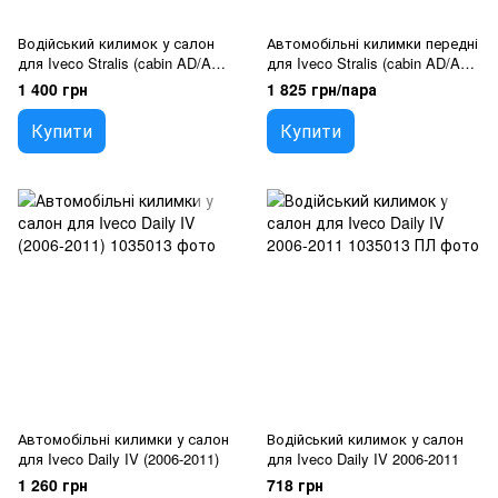
Водійський килимок у салон
Автомобільні килимки передні
для Iveco Stralis (cabin AD/AT)
для Iveco Stralis (cabin AD/AT)
2007-2012
2007-2012 євро борт 2 см
1 400 грн
1 825 грн/пара
Чорний 2 шт
Купити
Купити
Автомобільні килимки у салон
Водійський килимок у салон
для Iveco Daily IV (2006-2011)
для Iveco Daily IV 2006-2011
1 260 грн
718 грн