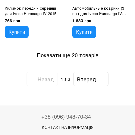
Килимок передній середній
Автомобильные коврики (3
для Iveco Eurocargo IV 2015-
шт) для Iveco Eurocargo IV
2015-
766 грн
1 883 грн
Купити
Купити
Показати ще 20 товарів
Назад
Вперед
1
з 3
+38 (096) 948-70-34
КОНТАКТНА ІНФОРМАЦІЯ