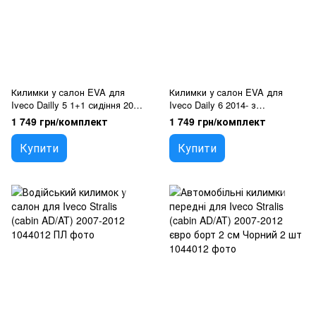
Килимки у салон EVA для
Килимки у салон EVA для
Iveco Dailly 5 1+1 сидіння 2011-
Iveco Daily 6 2014- з
2014 з підп'ятником 5 шт
підп'ятником IVEC-03
1 749 грн/комплект
1 749 грн/комплект
Купити
Купити