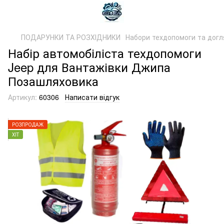
ПОДАРУНКИ ТА РОЗХІДНИКИ
Набори техдопомоги та догл
Набір автомобіліста техдопомоги
Jeep для Вантажівки Джипа
Позашляховика
Артикул:
60306
Написати відгук
РОЗПРОДАЖ
ХІТ