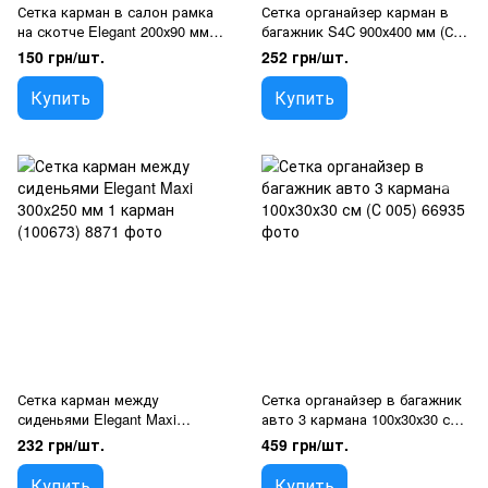
Сетка карман в салон рамка
Сетка органайзер карман в
на скотче Elegant 200х90 мм
багажник S4C 900х400 мм (С
(100670)
003)
150 грн/шт.
252 грн/шт.
Купить
Купить
Сетка карман между
Сетка органайзер в багажник
сиденьями Elegant Maxi
авто 3 кармана 100х30х30 см
300x250 мм 1 карман (100673)
(С 005)
232 грн/шт.
459 грн/шт.
Купить
Купить