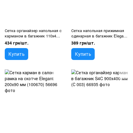
Сетка органайзер напольная с
Сетка напольная прижимная
карманом в багажник 110х40
одинарная в багажник Elegant
мм (нижний карман, фиксация
800x600мм (100 674)
434 грн/шт.
389 грн/шт.
багажа, крючки)
Купить
Купить