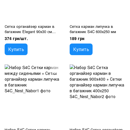
Сетка органайзер карман в
Сетка карман липучка в
багажник Elegant 90х30 см
багажник S4C 600х250 мм
Врезные Крючки / эластичная
374 грн/шт.
189 грн
(100 676)
Купить
Купить
Набор S4C Сетки карман
Набор S4C Сетка органайзер