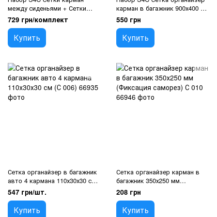
между сиденьями + Сетки
карман в багажник 900х400 +
органайзер карман липучка в
Сетки органайзер карман
729 грн/комплект
550 грн
багажник
липучка в багажник 400x250
Купить
Купить
Сетка органайзер в багажник
Сетка органайзер карман в
авто 4 кармана 110х30х30 см
багажник 350х250 мм
(С 006)
(Фиксация саморез) С 010
547 грн/шт.
208 грн
Купить
Купить