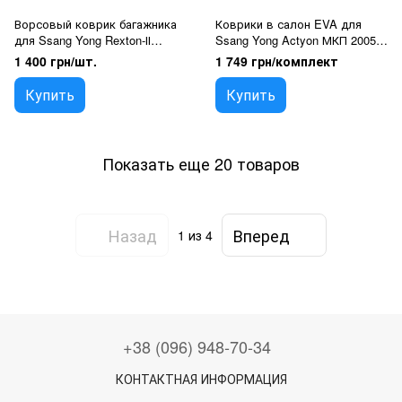
Ворсовый коврик багажника
Коврики в салон EVA для
для Ssang Yong Rexton-ІІ
Ssang Yong Actyon МКП 2005-
5мест 2006- (Carrera)
2014 с подпятником 5 шт
1 400 грн/шт.
1 749 грн/комплект
Купить
Купить
Показать еще 20 товаров
Назад
Вперед
1
из 4
+38 (096) 948-70-34
КОНТАКТНАЯ ИНФОРМАЦИЯ