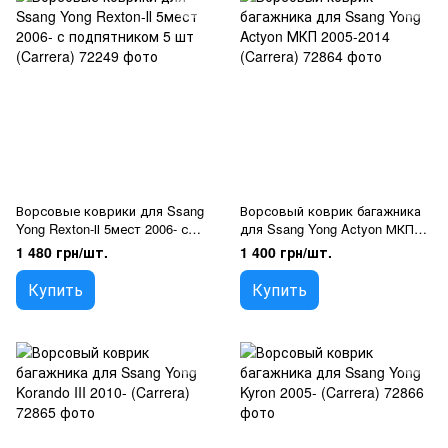
Ворсовые коврики для Ssang
Ворсовый коврик багажника
Yong Rexton-ІІ 5мест 2006- с
для Ssang Yong Actyon МКП
подпятником 5 шт (Carrera)
2005-2014 (Carrera)
1 480 грн/шт.
1 400 грн/шт.
Купить
Купить