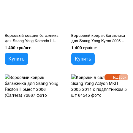
Ворсовый коврик багажника
Ворсовый коврик багажника
для Ssang Yong Korando III
для Ssang Yong Kyron 2005-
2010- (Carrera)
(Carrera)
1 400 грн/шт.
1 400 грн/шт.
Купить
Купить
Подарок