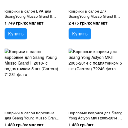
Коврики в салон EVA для
Коврики в салон для
SsangYoung Musso Grand II
SsangYoung Musso Grand II
2018- (Металлический
2018- Экокожа с подпятником
1 749 грн/комплект
2 475 грн/комплект
подпятник) 5 шт
5 шт (Rombus)
Купить
Купить
Коврики в салон ворсовые
Ворсовые коврики для Ssang
для Ssang Young Musso Grand
Yong Actyon МКП 2005-2014 с
II 2018- с подпятником 5 шт
подпятником 5 шт (Carrera)
1 480 грн/комплект
1 480 грн/шт.