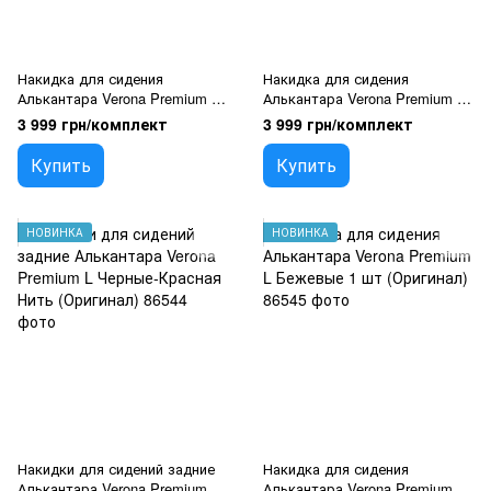
Накидка для сидения
Накидка для сидения
Алькантара Verona Premium L
Алькантара Verona Premium L
Черная 1 шт (Оригинал)
Черные-Красная Нить 1 шт
3 999 грн/комплект
3 999 грн/комплект
(Оригинал)
Купить
Купить
НОВИНКА
НОВИНКА
Накидки для сидений задние
Накидка для сидения
Алькантара Verona Premium L
Алькантара Verona Premium L