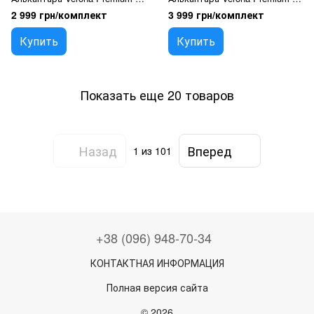
Черные-Красная Нить
Бежевые 1 шт (Оригинал)
2 999 грн/комплект
3 999 грн/комплект
(Оригинал)
Купить
Купить
Показать еще 20 товаров
Назад
Вперед
1
из 101
+38 (096) 948-70-34
КОНТАКТНАЯ ИНФОРМАЦИЯ
Полная версия сайта
© 2026