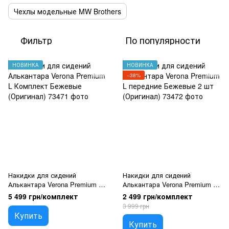
Чехлы модельные MW Brothers
Фильтр
По популярности
НОВИНКА
НОВИНКА
−38%
Накидки для сидений
Накидки для сидений
Алькантара Verona Premium L
Алькантара Verona Premium L
Комплект Бежевые (Оригинал)
передние Бежевые 2 шт
5 499 грн/комплект
2 499 грн/комплект
(Оригинал)
3 999 грн
Купить
Купить