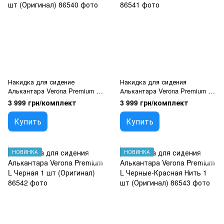
Накидка для сидение
Накидка для сидения
Алькантара Verona Premium L
Алькантара Verona Premium L
передняя Коричневая 1 шт
Серая 1 шт (Оригинал)
3 999 грн/комплект
3 999 грн/комплект
(Оригинал)
Купить
Купить
НОВИНКА
НОВИНКА