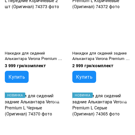
Накидки для сидений
Накидки для сидений задние
Алькантара Verona Premium L
Алькантара Verona Premium L
передние Коричневые 2 шт
Коричневые (Оригинал)
3 999 грн/комплект
2 999 грн/комплект
(Оригинал)
Купить
Купить
НОВИНКА
НОВИНКА