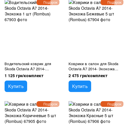
Подарок
Подарок
Водительский коврик для
Коврики в салон для Skoda
Skoda Octavia A7 2014-
Octavia A7 2014- Экокожа
Экокожа 1 шт (Rombus)
Бежевые 5 шт (Rombus)
1 125 грн/комплект
2 475 грн/комплект
Купить
Купить
Подарок
Подарок