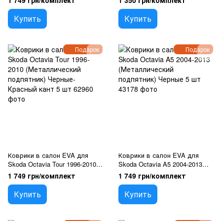
1 749 грн/комплект
1 350 грн/комплект
Черные 5 шт
подпятник) Разный Цвет 2 шт
Купить
Купить
Подарок
Подарок
Коврики в салон EVA для
Коврики в салон EVA для
Skoda Octavia Tour 1996-2010
Skoda Octavia A5 2004-2013
(Металлический подпятник)
(Металлический подпятник)
1 749 грн/комплект
1 749 грн/комплект
Черные-Красный кант 5 шт
Черные 5 шт
Купить
Купить