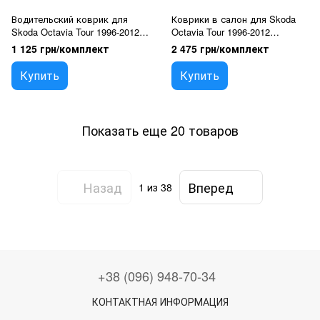
Водительский коврик для
Коврики в салон для Skoda
Skoda Octavia Tour 1996-2012
Octavia Tour 1996-2012
Экокожа 1 шт (Rombus)
Экокожа Бежевые 5 шт
1 125 грн/комплект
2 475 грн/комплект
(Rombus)
Купить
Купить
Показать еще 20 товаров
Назад
Вперед
1
из 38
+38 (096) 948-70-34
КОНТАКТНАЯ ИНФОРМАЦИЯ